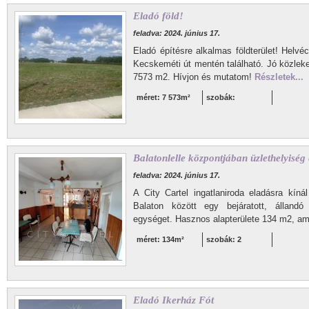
Eladó föld!
feladva: 2024. június 17.
Eladó építésre alkalmas földterület! Helvé
Kecskeméti út mentén található. Jó közleke
7573 m2. Hívjon és mutatom!
Részletek...
méret: 7 573m²
szobák:
Balatonlelle központjában üzlethelyiség
feladva: 2024. június 17.
A City Cartel ingatlaniroda eladásra kíná
Balaton között egy bejáratott, állandó 
egységet. Hasznos alapterülete 134 m2, am
méret: 134m²
szobák: 2
Eladó Ikerház Fót