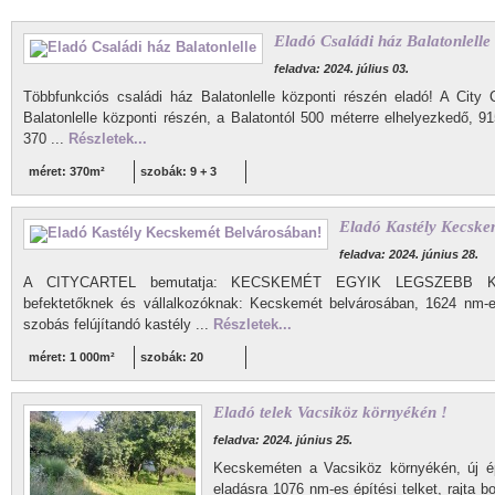
Eladó Családi ház Balatonlelle
feladva: 2024. július 03.
Többfunkciós családi ház Balatonlelle központi részén eladó! A City C
Balatonlelle központi részén, a Balatontól 500 méterre elhelyezkedő, 
370 ...
Részletek...
méret: 370m²
szobák: 9 + 3
Eladó Kastély Kecske
feladva: 2024. június 28.
A CITYCARTEL bemutatja: KECSKEMÉT EGYIK LEGSZEBB KAS
befektetőknek és vállalkozóknak: Kecskemét belvárosában, 1624 nm-e
szobás felújítandó kastély ...
Részletek...
méret: 1 000m²
szobák: 20
Eladó telek Vacsiköz környékén !
feladva: 2024. június 25.
Kecskeméten a Vacsiköz környékén, új é
eladásra 1076 nm-es építési telket, rajta b