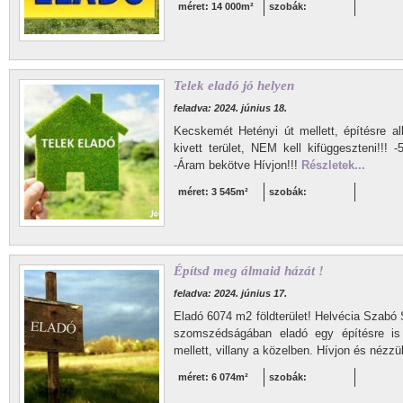
méret: 14 000m²
szobák:
Telek eladó jó helyen
feladva: 2024. június 18.
Kecskemét Hetényi út mellett, építésre al
kivett terület, NEM kell kifüggeszteni!!!
-Áram bekötve Hívjon!!!
Részletek...
méret: 3 545m²
szobák:
Építsd meg álmaid házát !
feladva: 2024. június 17.
Eladó 6074 m2 földterület! Helvécia Szabó S
szomszédságában eladó egy építésre is 
mellett, villany a közelben. Hívjon és nézz
méret: 6 074m²
szobák: