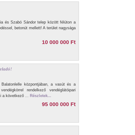
cia és Szabó Sándor telep között félúton a
déssel, betonút mellett! A terület nagysága
10 000 000 Ft
 eladó!
l Balatonlelle központjában, a vasút és a
vendégkörrel rendelkező vendéglátóipari
i a következő ...
Részletek...
95 000 000 Ft