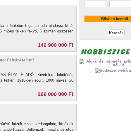
-
artel Balaton Ingatlaniroda eladásra kínál
915 m2-es telken fekvő, 3 szinten összesen
149 900 000 Ft
mét Belvárosában!
TÉLYA ELADÓ Kivételes lehetőség
s telken, 1910-ben épült, 1000 nm-es, 20
299 000 000 Ft
pítésű házak szomszédságában, kínálunk
ontandó házzal. Jellemzők : -aszfaltos utca