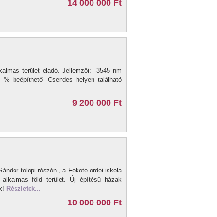
14 000 000 Ft
kalmas terület eladó. Jellemzői: -3545 nm
 -5 % beépíthető -Csendes helyen található
9 200 000 Ft
ándor telepi részén , a Fekete erdei iskola
alkalmas föld terület. Új építésű házak
ük!
Részletek...
10 000 000 Ft