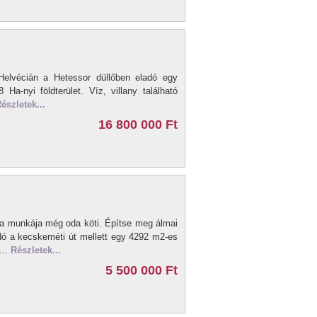
Helvécián a Hetessor düllőben eladó egy
Ha-nyi földterület. Víz, villany található
észletek...
16 800 000 Ft
de a munkája még oda köti. Építse meg álmai
dó a kecskeméti út mellett egy 4292 m2-es
...
Részletek...
5 500 000 Ft