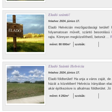
Eladó szántó!
feladva: 2024. június 17.
Eladó Helvécián mezőgazdasági terület! 
folyamatosan művelt, szántó besorolású 8 
rajta. Könnyen megközelíthető, betonút ...
R
méret: 80 000m²
szobák:
Eladó Szántó Helvécia
feladva: 2024. június 17.
Eladó földterület! Ha unja a város zaját, 
házát a közelében! Helvécia írányában ela
akár építkezésre is alkalmas földterület. Jó 
méret: 4 292m²
szobák: