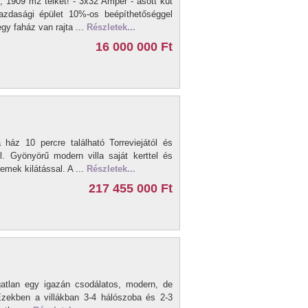
, 1909 m2 telket! - 3x32 Amper - ásott kút
azdasági épület 10%-os beépíthetőséggel
gy faház van rajta ...
Részletek...
16 000 000 Ft
z 10 percre található Torreviejától és
l. Gyönyörű modern villa saját kerttel és
remek kilátással. A ...
Részletek...
217 455 000 Ft
tlan egy igazán csodálatos, modern, de
Ezekben a villákban 3-4 hálószoba és 2-3