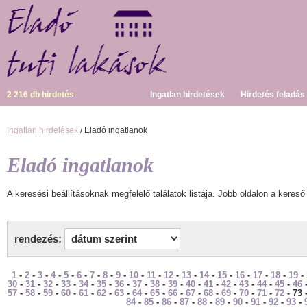
2 216 db hirdetés
Ingatlan hirdetések
Hirdetés feladás
Ingatlan hirdetések
/ Eladó ingatlanok
Eladó ingatlanok
A keresési beállításoknak megfelelő találatok listája. Jobb oldalon a kereső 
rendezés:
1
-
2
-
3
-
4
-
5
-
6
-
7
-
8
-
9
-
10
-
11
-
12
-
13
-
14
-
15
-
16
-
17
-
18
-
19
-
30
-
31
-
32
-
33
-
34
-
35
-
36
-
37
-
38
-
39
-
40
-
41
-
42
-
43
-
44
-
45
-
46
57
-
58
-
59
-
60
-
61
-
62
-
63
-
64
-
65
-
66
-
67
-
68
-
69
-
70
-
71
-
72
- 73 
84
-
85
-
86
-
87
-
88
-
89
-
90
-
91
-
92
-
93
-