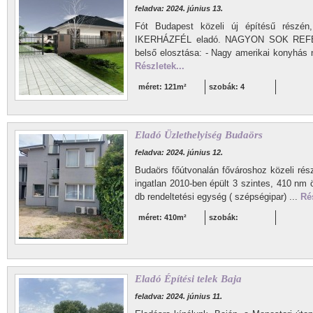
feladva: 2024. június 13.
Fót Budapest közeli új építésű rés
IKERHÁZFÉL eladó. NAGYON SOK REF
belső elosztása: - Nagy amerikai konyhás n
Részletek...
méret: 121m²
szobák: 4
Eladó Üzlethelyiség Budaörs
feladva: 2024. június 12.
Budaörs főútvonalán fővároshoz közeli rész
ingatlan 2010-ben épült 3 szintes, 410 nm ö
db rendeltetési egység ( szépségipar) ...
Rés
méret: 410m²
szobák:
Eladó Építési telek Baja
feladva: 2024. június 11.