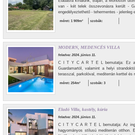
Eladásra kínálunk, Baján, a Monostori úton
van - két telek összevonásra került - G
engedélyeztethető - tehermentes - jelenleg e
méret: 1 909m²
szobák:
MODERN, MEDENCÉS VILLA
feladva: 2024. június 11.
C I T Y C A R T E L bemutatja: Ez a há
Guardamartól, valamint a helyi strandoktó
terasszal, parkolóval, mediterrán kerttel és 
méret: 254m²
szobák: 3
Eladó Villa, kastély, kúria
feladva: 2024. június 11.
C I T Y C A R T E L bemutatja: Az inga
hagyományos stílusú mediterrán otthon. 