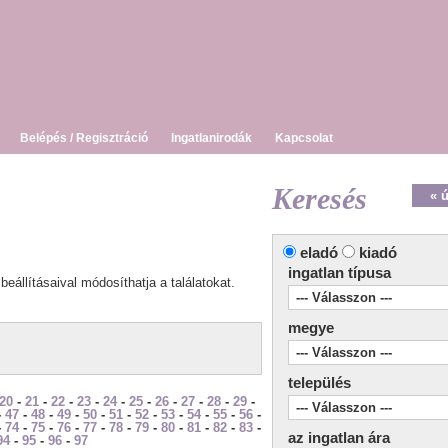
Belépés / Regisztráció
Ingatlanirodák
Kapcsolat
Keresés
« 
eladó
kiadó
ingatlan típusa
beállításaival módosíthatja a találatokat.
megye
település
20
-
21
-
22
-
23
-
24
-
25
-
26
-
27
-
28
-
29
-
-
47
-
48
-
49
-
50
-
51
-
52
-
53
-
54
-
55
-
56
-
-
74
-
75
-
76
-
77
-
78
-
79
-
80
-
81
-
82
-
83
-
az ingatlan ára
94
-
95
-
96
-
97