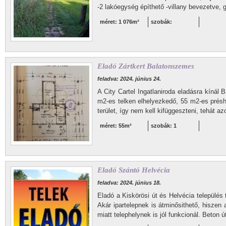
-2 lakóegység építhető -villany bevezetve, g
méret: 1 076m²
szobák:
Eladó Zártkert Balatonszemes
feladva: 2024. június 24.
A City Cartel Ingatlaniroda eladásra kíná
m2-es telken elhelyezkedő, 55 m2-es présh
terület, így nem kell kifüggeszteni, tehát az
méret: 55m²
szobák: 1
Eladó Szántó Helvécia
feladva: 2024. június 18.
Eladó a Kiskörösi út és Helvécia település 
Akár ipartelepnek is átminősithető, hiszen
miatt telephelynek is jól funkcionál. Beton út