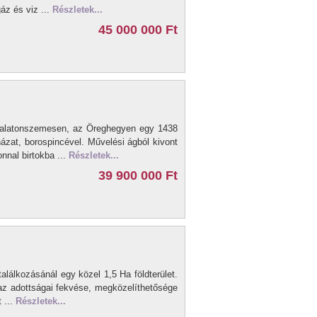
áz és viz ...
Részletek...
45 000 000 Ft
l Balatonszemesen, az Öreghegyen egy 1438
ázat, borospincével. Művelési ágból kivont
onnal birtokba ...
Részletek...
39 900 000 Ft
találkozásánál egy közel 1,5 Ha földterület.
 az adottságai fekvése, megközelíthetősége
 ...
Részletek...