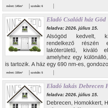
méret: 145m²
szobák: 6
Eladó Családi ház Göd
feladva: 2026. július 15.
Alsógöd kedvelt, kiv
rendelkező részén
lakóterületű, kiváló 
amelyhez egy különálló,
is tartozik. A ház egy 690 nm-es, gondozot
méret: 155m²
szobák: 5
Eladó lakás Debrecen 
feladva: 2026. július 15.
Debrecen, Homokkert, Híd