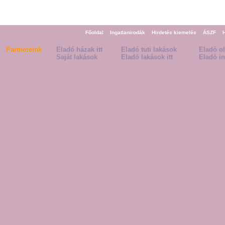
Főoldal
Ingatlanirodák
Hirdetés kiemelés
ÁSZF
Partnereink
Eladó házak itt
Eladó tuti lakások
Eladó o
Saját lakások
Eladó lakások itt
Eladó in