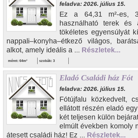
feladva: 2026. július 15.
Ez a 64,31 m²-es, 3
használható terek és 
tökéletes egyensúlyát k
nappali–konyha–étkező világos, baráts
alkot, amely ideális a ...
Részletek...
méret: 64m²
szobák: 3
Eladó Családi ház Fót
feladva: 2026. július 15.
Fótújfalu közkedvelt, 
ellátott részén eladó eg
két teljesen külön bejára
elmúlt években komoly 
átesett családi ház! Ez ...
Részletek...