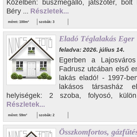
Közelben: buszmegálló, játszótér, bolt 
Béry ...
Részletek...
méret: 100m²
szobák: 3
Eladó Téglalakás Eger
feladva: 2026. július 14.
Egerben a Lajosváros
Fadrusz utcában első e
lakás eladó! - 1997-ben
lakásos társasház 
helyiségek: 2 szoba, folyosó, külö
Részletek...
méret: 59m²
szobák: 2
Összkomfortos, gázfűté