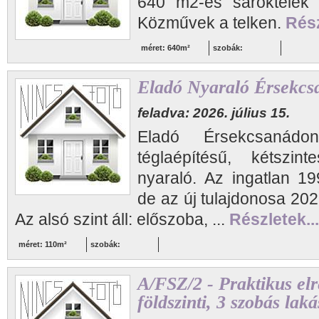
640 m2-es saroktelek ki
Közművek a telken.
Rész
méret: 640m²
szobák:
Eladó Nyaraló Érsekcs
feladva: 2026. július 15.
Eladó Érsekcsanádo
téglaépítésű, kétszinte
nyaraló. Az ingatlan 19
de az új tulajdonosa 2021
Az alsó szint áll: előszoba, ...
Részletek...
méret: 110m²
szobák:
A/FSZ/2 - Praktikus el
földszinti, 3 szobás laká