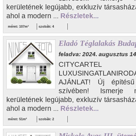
kerületének legújabb, exkluzív társasház
ahol a modern ...
Részletek...
méret: 107m²
szobák: 4
Eladó Téglalakás Budap
feladva: 2024. augusztus 14
CITYCARTEL
LUXUSINGATLANIRODA 
AJÁNLAT! Új építésű
szívében! Ismerje
kerületének legújabb, exkluzív társasház
ahol a modern ...
Részletek...
méret: 51m²
szobák: 2
Miskolc Avas III. ütem