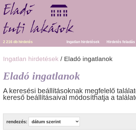
2 216 db hirdetés
Ingatlan hirdetések
Hirdetés feladás
Ingatlan hirdetések
/ Eladó ingatlanok
Eladó ingatlanok
A keresési beállításoknak megfelelő találat
kereső beállításaival módosíthatja a találat
rendezés: