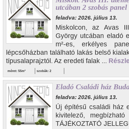
utcában 2 szobás panel 
feladva: 2026. július 13.
Miskolcon, az Avas II
György utcában eladó e
m²-es, erkélyes pane
lépcsőházban található lakás belső kiala
típusalaprajztól. Az eredeti falak ...
Részle
méret: 55m²
szobák: 2
Eladó Családi ház Buda
feladva: 2026. július 13.
Új építésű családi ház 
kivitelező, megbízhat
TÁJÉKOZTATÓ JELLEGŰ,