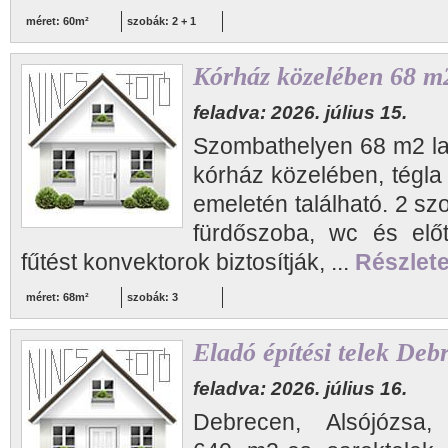
méret: 60m²
szobák: 2 + 1
Kórház közelében 68 m2
feladva: 2026. július 15.
Szombathelyen 68 m2 lak
kórház közelében, tégla
emeletén található. 2 sz
fürdőszoba, wc és előt
fűtést konvektorok biztosítják, ...
Részlete
méret: 68m²
szobák: 3
Eladó építési telek Deb
feladva: 2026. július 16.
Debrecen, Alsójózsa, 