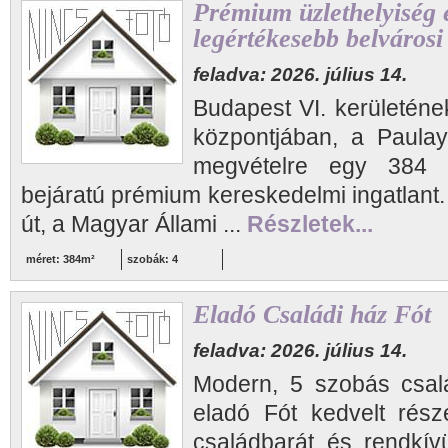
Prémium üzlethelyiség 
legértékesebb belvárosi
feladva: 2026. július 14.
Budapest VI. kerületének
központjában, a Paula
megvételre egy 384 m
bejáratú prémium kereskedelmi ingatlant.
út, a Magyar Állami ...
Részletek...
méret: 384m²
szobák: 4
Eladó Családi ház Fót
feladva: 2026. július 14.
Modern, 5 szobás csalá
eladó Fót kedvelt rész
családbarát és rendkív