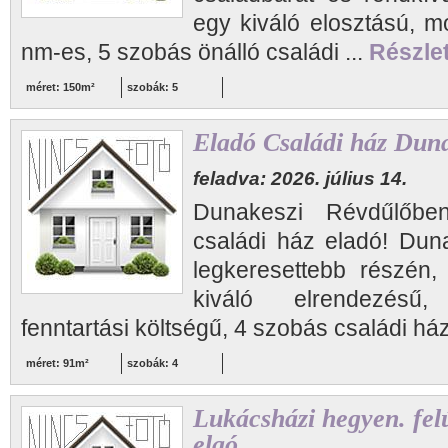
egy kiváló elosztású, 
nm-es, 5 szobás önálló családi ...
Részlet
méret: 150m²
szobák: 5
Eladó Családi ház Dun
feladva: 2026. július 14.
Dunakeszi Révdűlőben
családi ház eladó! Dun
legkeresettebb részén
kiváló elrendezésű,
fenntartási költségű, 4 szobás családi ház
méret: 91m²
szobák: 4
Lukácsházi hegyen. felú
elaó