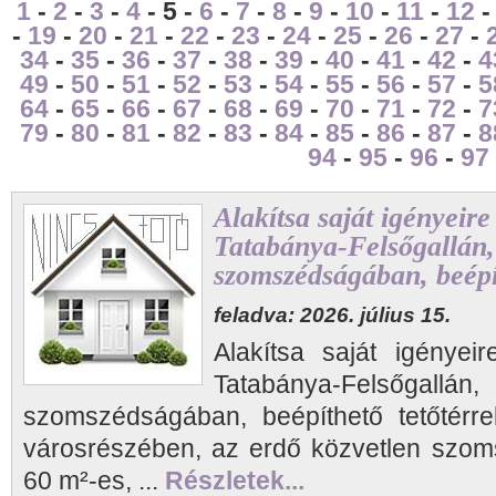
1
-
2
-
3
-
4
- 5 -
6
-
7
-
8
-
9
-
10
-
11
-
12
-
19
-
20
-
21
-
22
-
23
-
24
-
25
-
26
-
27
-
34
-
35
-
36
-
37
-
38
-
39
-
40
-
41
-
42
-
4
49
-
50
-
51
-
52
-
53
-
54
-
55
-
56
-
57
-
5
64
-
65
-
66
-
67
-
68
-
69
-
70
-
71
-
72
-
7
79
-
80
-
81
-
82
-
83
-
84
-
85
-
86
-
87
-
8
94
-
95
-
96
-
97
Alakítsa saját igényeire
Tatabánya-Felsőgallán,
szomszédságában, beépít
feladva: 2026. július 15.
Alakítsa saját igényei
Tatabánya-Felsőgallá
szomszédságában, beépíthető tetőtérre
városrészében, az erdő közvetlen szo
60 m²-es, ...
Részletek...