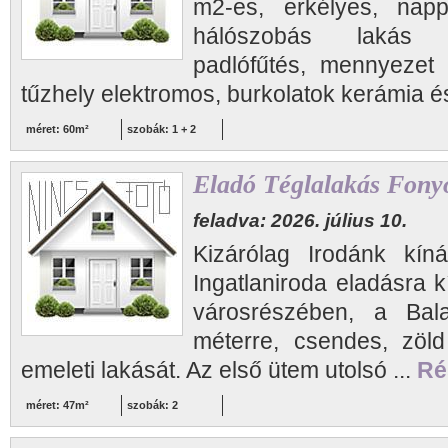
m2-es, erkélyes, napp
hálószobás lakás e
padlófűtés, mennyezet h
tűzhely elektromos, burkolatok kerámia és
méret: 60m²
szobák: 1 + 2
Eladó Téglalakás Fony
feladva: 2026. július 10.
Kizárólag Irodánk kíná
Ingatlaniroda eladásra 
városrészében, a Bal
méterre, csendes, zöld
emeleti lakását. Az első ütem utolsó ...
Ré
méret: 47m²
szobák: 2