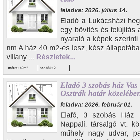
feladva: 2026. július 14.
Eladó a Lukácsházi hegy
egy bővítés és felújítás 
nyaraló a képek szerinti 
nm A ház 40 m2-es lesz, kész állapotában
villany ...
Részletek...
méret: 40m²
szobák: 2
Eladó 3 szobás ház Va
Osztrák határ közelébe
feladva: 2026. február 01.
Elafó, 3 szobás Ház
Nappali, társalgó vt. kö
műhely nagy udvar, pa