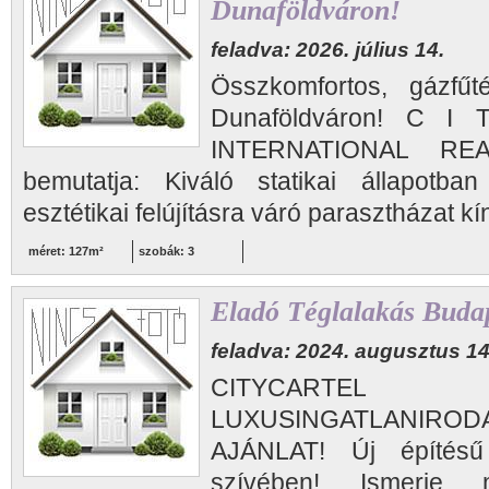
Dunaföldváron!
feladva: 2026. július 14.
Összkomfortos, gázfűt
Dunaföldváron! C 
INTERNATIONAL RE
bemutatja: Kiváló statikai állapotban
esztétikai felújításra váró parasztházat kí
méret: 127m²
szobák: 3
Eladó Téglalakás Budap
feladva: 2024. augusztus 14
CITYCARTEL
LUXUSINGATLANIRODA 
AJÁNLAT! Új építésű
szívében! Ismerje