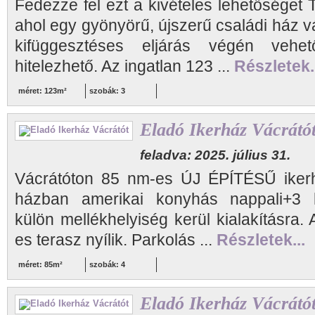
Fedezze fel ezt a kivételes lehetőséget 
ahol egy gyönyörű, újszerű családi ház vá
kifüggesztéses eljárás végén vehe
hitelezhető. Az ingatlan 123 ...
Részletek.
méret: 123m²
szobák: 3
Eladó Ikerház Vácrátó
feladva: 2025. július 31.
Vácrátóton 85 nm-es ÚJ ÉPÍTÉSŰ ikerhá
házban amerikai konyhás nappali+3 h
külön mellékhelyiség kerül kialakításra.
es terasz nyílik. Parkolás ...
Részletek...
méret: 85m²
szobák: 4
Eladó Ikerház Vácrátó