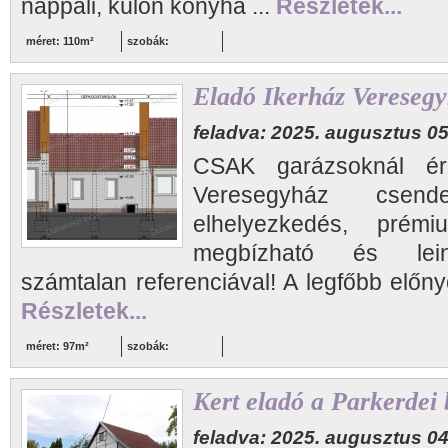
nappali, külön konyha ...
Részletek...
méret: 110m²
szobák:
Eladó Ikerház Vereseg
feladva: 2025. augusztus 05
CSAK garázsoknál éri
Veresegyház csend
elhelyezkedés, prémi
megbízható és lein
számtalan referenciával! A legfőbb előn
Részletek...
méret: 97m²
szobák:
Kert eladó a Parkerdei
feladva: 2025. augusztus 04