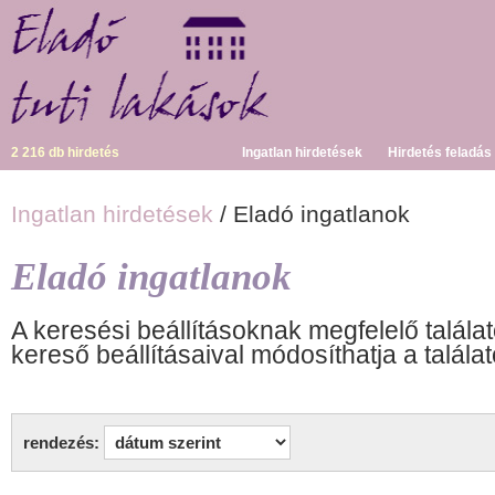
2 216 db hirdetés
Ingatlan hirdetések
Hirdetés feladás
Ingatlan hirdetések
/ Eladó ingatlanok
Eladó ingatlanok
A keresési beállításoknak megfelelő találat
kereső beállításaival módosíthatja a találat
rendezés: