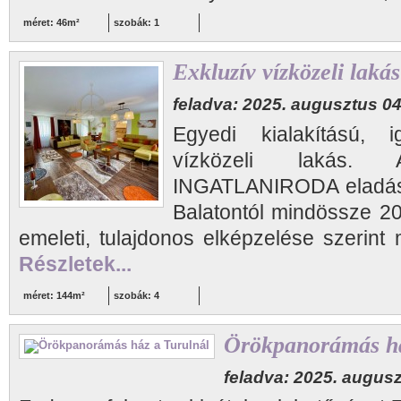
méret: 46m²
szobák: 1
Exkluzív vízközeli lakás
feladva: 2025. augusztus 04
Egyedi kialakítású, i
vízközeli lakás
INGATLANIRODA eladásra
Balatontól mindössze 2
emeleti, tulajdonos elképzelése szerint
Részletek...
méret: 144m²
szobák: 4
Örökpanorámás há
feladva: 2025. augusz