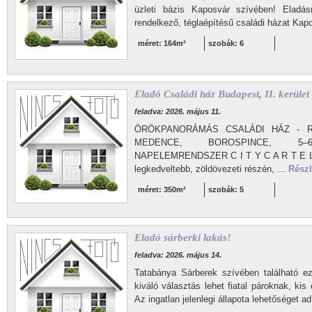
üzleti bázis Kaposvár szívében! Eladás
rendelkező, téglaépítésű családi házat Kapo
méret: 164m²
szobák: 6
Eladó Családi ház Budapest, II. kerület
feladva: 2026. május 11.
ÖRÖKPANORÁMÁS CSALÁDI HÁZ - R
MEDENCE, BOROSPINCE, 5–
NAPELEMRENDSZER C I T Y C A R T E L be
legkedveltebb, zöldövezeti részén, ...
Részl
méret: 350m²
szobák: 5
Eladó sárberki lakás!
feladva: 2026. május 14.
Tatabánya Sárberek szívében található e
kiváló választás lehet fiatal pároknak, ki
Az ingatlan jelenlegi állapota lehetőséget ad