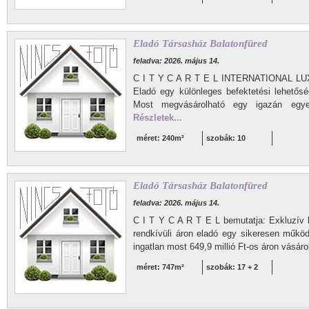
Eladó Társasház Balatonfüred
feladva: 2026. május 14.
C I T Y C A R T E L INTERNATIONAL L
Eladó egy különleges befektetési lehetős
Most megvásárolható egy igazán egyedi
Részletek...
méret: 240m²
szobák: 10
Eladó Társasház Balatonfüred
feladva: 2026. május 14.
C I T Y C A R T E L bemutatja: Exkluzív 
rendkívüli áron eladó egy sikeresen működő
ingatlan most 649,9 millió Ft-os áron vásár
méret: 747m²
szobák: 17 + 2