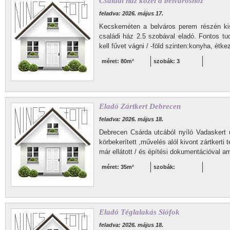
Családi ház közel a belvároshoz
feladva: 2026. május 17.
Kecskeméten a belváros perem részén kis
családi ház 2.5 szobával eladó. Fontos tu
kell fűvet vágni / -föld szinten:konyha, étke
méret: 80m²
szobák: 3
Eladó Zártkert Debrecen
feladva: 2026. május 18.
Debrecen Csárda utcából nyíló Vadaskert 
körbekerített ,művelés alól kivont zártkerti
már ellátott / és építési dokumentációval am
méret: 35m²
szobák:
Eladó Téglalakás Siófok
feladva: 2026. május 18.