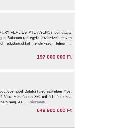
UXURY REAL ESTATE AGENCY bemutatja:
ég a Balatonfüred egyik közkedvelt részén
 adottságokkal rendelkező, teljes ...
197 000 000 Ft
boutique hotel Balatonfüred szívében Most
 Villa. A korábban 850 millió Ft-ért kínált
olható meg. Az ...
Részletek...
649 900 000 Ft