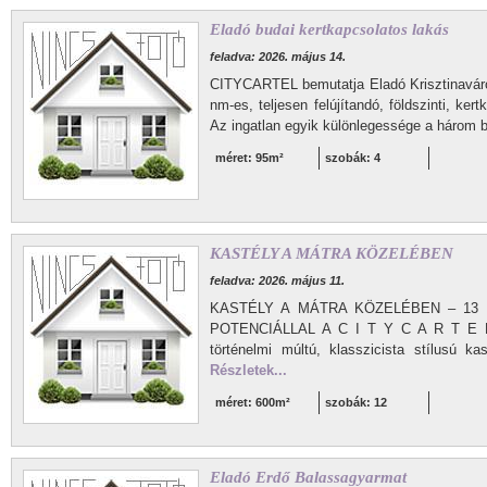
Eladó budai kertkapcsolatos lakás
feladva: 2026. május 14.
CITYCARTEL bemutatja Eladó Krisztinavár
nm-es, teljesen felújítandó, földszinti, ker
Az ingatlan egyik különlegessége a három be
méret: 95m²
szobák: 4
KASTÉLY A MÁTRA KÖZELÉBEN
feladva: 2026. május 11.
KASTÉLY A MÁTRA KÖZELÉBEN – 13 
POTENCIÁLLAL A C I T Y C A R T E L el
történelmi múltú, klasszicista stílusú k
Részletek...
méret: 600m²
szobák: 12
Eladó Erdő Balassagyarmat