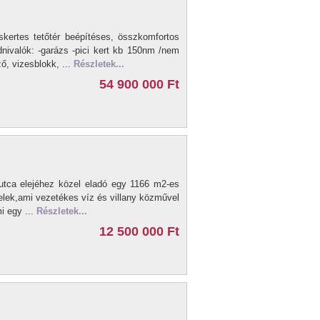
kertes tetőtér beépítéses, összkomfortos
dnivalók: -garázs -pici kert kb 150nm /nem
ző, vizesblokk, ...
Részletek...
54 900 000 Ft
utca elejéhez közel eladó egy 1166 m2-es
 telek,ami vezetékes víz és villany közművel
i egy ...
Részletek...
12 500 000 Ft