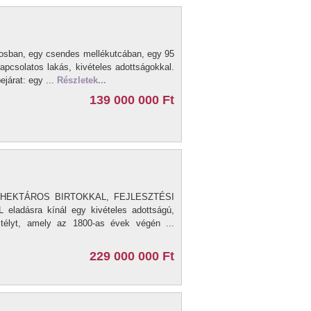
osban, egy csendes mellékutcában, egy 95
tkapcsolatos lakás, kivételes adottságokkal.
járat: egy ...
Részletek...
139 000 000 Ft
HEKTÁROS BIRTOKKAL, FEJLESZTÉSI
adásra kínál egy kivételes adottságú,
astélyt, amely az 1800-as évek végén ...
229 000 000 Ft