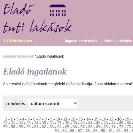
2 215 db hirdetés
Ingatlan hirdetések
Hirdetés feladás
Ingatlan hirdetések
/ Eladó ingatlanok
Eladó ingatlanok
A keresési beállításoknak megfelelő találatok listája. Jobb oldalon a kereső 
rendezés:
1
-
2
-
3
-
4
-
5
-
6
-
7
-
8
-
9
-
10
-
11
-
12
-
13
-
14
-
15
-
16
-
17
- 18 -
19
-
30
-
31
-
32
-
33
-
34
-
35
-
36
-
37
-
38
-
39
-
40
-
41
-
42
-
43
-
44
-
45
-
46
57
-
58
-
59
-
60
-
61
-
62
-
63
-
64
-
65
-
66
-
67
-
68
-
69
-
70
-
71
-
72
-
73
84
-
85
-
86
-
87
-
88
-
89
-
90
-
91
-
92
-
93
-