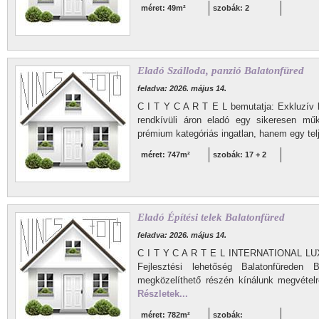
méret: 49m²
szobák: 2
Eladó Szálloda, panzió Balatonfüred
feladva: 2026. május 14.
C I T Y C A R T E L bemutatja: Exkluzív 
rendkívüli áron eladó egy sikeresen mű
prémium kategóriás ingatlan, hanem egy telje
méret: 747m²
szobák: 17 + 2
Eladó Építési telek Balatonfüred
feladva: 2026. május 14.
C I T Y C A R T E L INTERNATIONAL L
Fejlesztési lehetőség Balatonfüreden B
megközelíthető részén kínálunk megvételr
Részletek...
méret: 782m²
szobák: