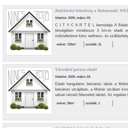
Befektetési lehetőség a Balatonnál
feladva: 2026. május 19.
C I T Y C A R T E L bemutatja A Balaton-
térségében mindössze 3 km-re eladó eg
működtetésre kész wellness- és szálláshel
méret: 720m²
szobák: 11
V.kerületi garzon eladó
feladva: 2026. május 18.
Eladó hangulatos belvárosi lakás a Moln
belvárosi utcájában, a Molnár utcában kí
udvari nézetű félemeleti lakást. Az ingatlan 
méret: 28m²
szobák: 1