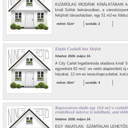
KIZÁRÓLAG IRODÁNK KÍNÁLATÁBAN! A City
kínál Siófok belvárosában, a városközpon
felújított társasházban, egy 51 m2-es földsz
méret: 51m²
szobák: 2
Eladó Családi ház Siófok
feladva: 2026. május 14.
A City Cartel Ingatlaniroda eladásra kínál 
egyenként 82 nm2 -es nettó alapterületű új 
házakat, 12 nm-es teraszkapcsolattal, kulc
méret: 82m²
szobák: 4
Kaposváron eladó egy 164 m2-s családi 
rendelkező lakrész is található, ami tö
feladva: 2026. május 14.
EGY INGATLAN, SZÁMTALAN LEHETŐSÉG!