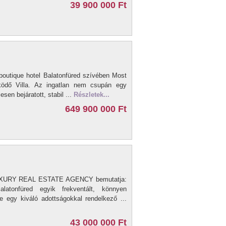
39 900 000 Ft
boutique hotel Balatonfüred szívében Most
ködő Villa. Az ingatlan nem csupán egy
sen bejáratott, stabil ...
Részletek...
649 900 000 Ft
UXURY REAL ESTATE AGENCY bemutatja:
alatonfüred egyik frekventált, könnyen
e egy kiváló adottságokkal rendelkező ...
43 000 000 Ft