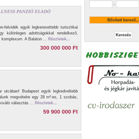
-
 .WELLNESS PANZIÓ ELADÓ
felvidék egyik legkeresettebb turisztikai
y különleges adottságokkal rendelkező,
y komplexum. A Balaton ...
Részletek...
300 000 000 Ft
ár utcában! Budapest egyik legkedveltebb
nálunk megvételre egy 28 m²-es, 1 szobás,
kiváló választás ...
Részletek...
59 900 000 Ft