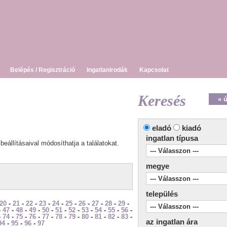
Belépés / Regisztráció
Ingatlanirodák
Kapcsolat
Keresés
« 
eladó
kiadó
ingatlan típusa
beállításaival módosíthatja a találatokat.
megye
település
20
-
21
-
22
-
23
-
24
-
25
-
26
-
27
-
28
-
29
-
-
47
-
48
-
49
-
50
-
51
-
52
-
53
-
54
-
55
-
56
-
-
74
-
75
-
76
-
77
-
78
-
79
-
80
-
81
-
82
-
83
-
az ingatlan ára
94
-
95
-
96
-
97