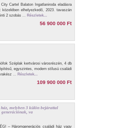
 Cartel Balaton Ingatlaniroda eladásra
t közelében elhelyezkedő, 2023. tavaszán
inti 2 szobás ...
Részletek...
56 900 000 Ft
Siófok Széplak kertvárosi városrészén, 4 db
építésű, egyszintes, modern stílusú családi
srakész ...
Részletek...
109 900 000 Ft
ház, melyben 3 külön bejárattal
bb generációnak, va
 – Háromgenerációs családi ház vagy