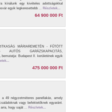
ra kínálunk egy kivételes adottságokkal
svár egyik legkeresettebb ...
Részletek...
64 900 000 Ft
ITKASÁG MÁRIAREMETÉN - FŰTÖTT
6 AUTÓS GARÁZSKAPACITÁS,
mutatja: Budapest II. kerületének egyik
etek...
475 000 000 Ft
z a 49 négyzetméteres panellakás, amely
s családoknak vagy befektetőknek egyaránt.
 arra, hogy saját ...
Részletek...