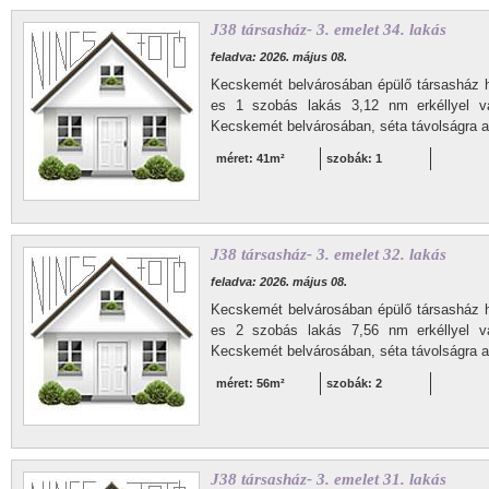
J38 társasház- 3. emelet 34. lakás
feladva: 2026. május 08.
Kecskemét belvárosában épülő társasház 
es 1 szobás lakás 3,12 nm erkéllyel vár
Kecskemét belvárosában, séta távolságra a 
méret: 41m²
szobák: 1
J38 társasház- 3. emelet 32. lakás
feladva: 2026. május 08.
Kecskemét belvárosában épülő társasház 
es 2 szobás lakás 7,56 nm erkéllyel vár
Kecskemét belvárosában, séta távolságra a 
méret: 56m²
szobák: 2
J38 társasház- 3. emelet 31. lakás