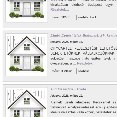
kínálatában elérhető Budapest egyik l
Részletek...
méret: 112m²
szobák: 4 + 1
Eladó Építési telek Budapest, XV. kerüle
feladva: 2025. május 13.
CITYCARTEL FEJLESZTÉSI LEHETŐ
BEFEKTETŐKNEK, VÁLLALKOZÓKNAK, BE
sokrétűen hasznosítható építési telek a
övezetében, a ...
Részletek...
méret: 3 291m²
szobák:
J38 társasház - Iroda
feladva: 2026. május 12.
Kiemelt üzleti lehetőség Kecskemét sz
frekventált elhelyezkedéssel egy új építés
ideális választás vállalkozók, befektetők és