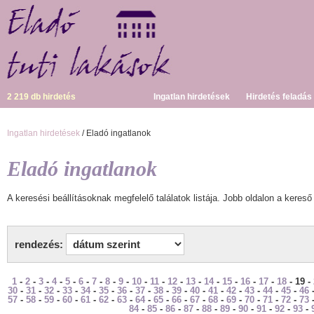
2 219 db hirdetés
Ingatlan hirdetések
Hirdetés feladás
Ingatlan hirdetések
/ Eladó ingatlanok
Eladó ingatlanok
A keresési beállításoknak megfelelő találatok listája. Jobb oldalon a kereső 
rendezés:
1
-
2
-
3
-
4
-
5
-
6
-
7
-
8
-
9
-
10
-
11
-
12
-
13
-
14
-
15
-
16
-
17
-
18
- 19 -
30
-
31
-
32
-
33
-
34
-
35
-
36
-
37
-
38
-
39
-
40
-
41
-
42
-
43
-
44
-
45
-
46
57
-
58
-
59
-
60
-
61
-
62
-
63
-
64
-
65
-
66
-
67
-
68
-
69
-
70
-
71
-
72
-
73
84
-
85
-
86
-
87
-
88
-
89
-
90
-
91
-
92
-
93
-