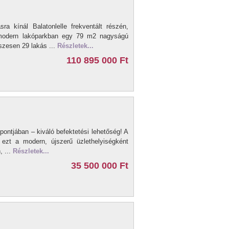
sra kínál Balatonlelle frekventált részén,
, modern lakóparkban egy 79 m2 nagyságú
szesen 29 lakás ...
Részletek...
110 895 000 Ft
pontjában – kiváló befektetési lehetőség! A
a ezt a modern, újszerű üzlethelyiségként
, ...
Részletek...
35 500 000 Ft