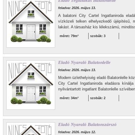
Eladó Téglalakás Balatonlelle
feladva: 2026. május 13.
A balatoni City Cartel Ingatlaniroda eladá
vízközeli telken elhelyezkedő újépítésű
lakást. A társasház kis lélekszámú, mindös
méret: 79m²
szobák: 3
Eladó Nyaraló Balatonlelle
feladva: 2026. május 13.
Modern üzlethelyiség eladó Balatonlelle köz
City Cartel Ingatlaniroda eladásra kínálj
nyilvántartott ingatlant Balatonlelle szívében
méret: 34m²
szobák: 2
Eladó Nyaraló Balatonszárszó
feladva: 2026. május 12.