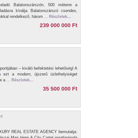
eladó Balatonszárszón, 500 méterre a
eladásra kínálja Balatonszárszó csendes,
okkal rendelkező, három ...
Részletek...
239 000 000 Ft
pontjában – kiváló befektetési lehetőség! A
ja ezt a modern, újszerű üzlethelyiséget
e a ...
Részletek...
35 500 000 Ft
et
UXURY REAL ESTATE AGENCY bemutatja:
zai Mari téren A City Cartel ingatlaniroda