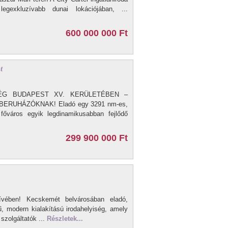
egexkluzívabb dunai lokációjában, ...
600 000 000 Ft
t
SÉG BUDAPEST XV. KERÜLETÉBEN –
RUHÁZÓKNAK! Eladó egy 3291 nm-es,
 főváros egyik legdinamikusabban fejlődő
299 900 000 Ft
ívében! Kecskemét belvárosában eladó,
ű, modern kialakítású irodahelyiség, amely
 szolgáltatók ...
Részletek...