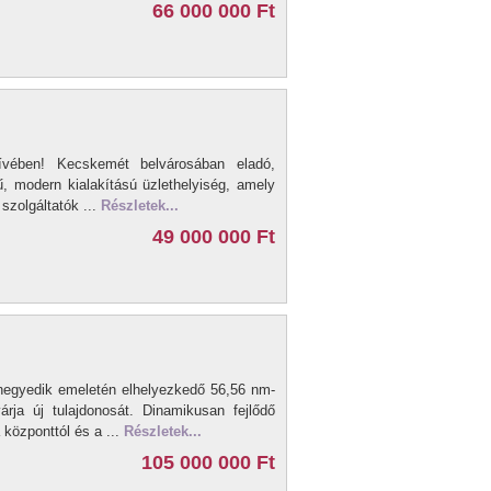
66 000 000 Ft
ívében! Kecskemét belvárosában eladó,
ű, modern kialakítású üzlethelyiség, amely
 szolgáltatók ...
Részletek...
49 000 000 Ft
negyedik emeletén elhelyezkedő 56,56 nm-
rja új tulajdonosát. Dinamikusan fejlődő
központtól és a ...
Részletek...
105 000 000 Ft