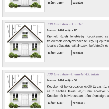
méret: 36m²
szobák:
J38 társasház - 1. üzlet
feladva: 2026. május 12.
Kiemelt üzleti lehetőség Kecskemét sz
frekventált elhelyezkedéssel egy új építés
ideális választás vállalkozók, befektetők és
méret: 30m²
szobák:
J38 társasház- 4. emelet 43. lakás
feladva: 2026. május 08.
Kecskemét belvárosában épülő társasház 
es 2 szobás lakás 28,78 nm erkéllyel vá
Kecskemét belvárosában, séta távolságra a 
méret: 56m²
szobák: 2