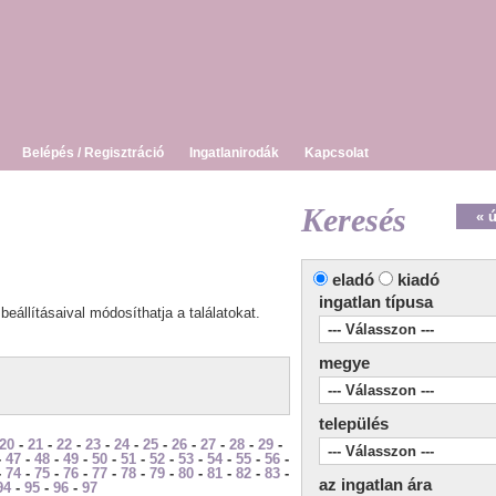
Belépés / Regisztráció
Ingatlanirodák
Kapcsolat
Keresés
« 
eladó
kiadó
ingatlan típusa
beállításaival módosíthatja a találatokat.
megye
település
20
-
21
-
22
-
23
-
24
-
25
-
26
-
27
-
28
-
29
-
-
47
-
48
-
49
-
50
-
51
-
52
-
53
-
54
-
55
-
56
-
-
74
-
75
-
76
-
77
-
78
-
79
-
80
-
81
-
82
-
83
-
az ingatlan ára
94
-
95
-
96
-
97