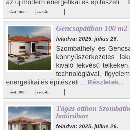
az új modern energetikai és építészeti ...
méret: 109m²
szobák:
Gencsapátiban 100 m2-e
feladva: 2025. július 26.
Szombathely és Gencsap
könnyűszerkezetes lakó
kiváló fekvésű telkeken
technológiával, figyel
energetikai és építészeti ...
Részletek...
méret: 103m²
szobák:
Tágas otthon Szombath
határában
feladva: 2025. július 26.