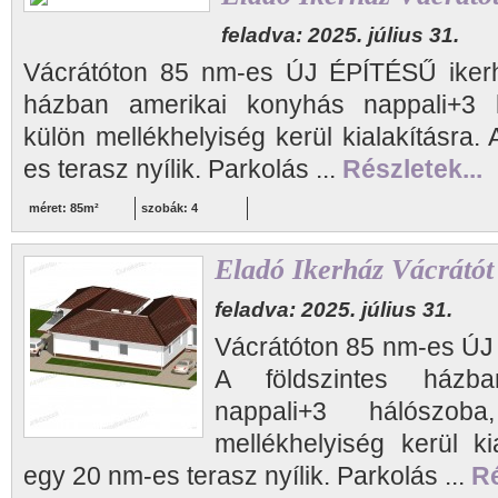
feladva: 2025. július 31.
Vácrátóton 85 nm-es ÚJ ÉPÍTÉSŰ ikerhá
házban amerikai konyhás nappali+3 h
külön mellékhelyiség kerül kialakításra.
es terasz nyílik. Parkolás ...
Részletek...
méret: 85m²
szobák: 4
Eladó Ikerház Vácrátót
feladva: 2025. július 31.
Vácrátóton 85 nm-es ÚJ
A földszintes házb
nappali+3 hálószoba
mellékhelyiség kerül ki
egy 20 nm-es terasz nyílik. Parkolás ...
Ré