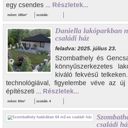
egy csendes ...
Részletek...
méret: 185m²
szobák:
Daniella lakóparkban n
családi ház
feladva: 2025. július 23.
Szombathely és Gencsap
könnyűszerkezetes lakó
kiváló fekvésű telkeken
technológiával, figyelembe véve az új
építészeti ...
Részletek...
méret: 83m²
szobák: 4
Szombathe
családi há