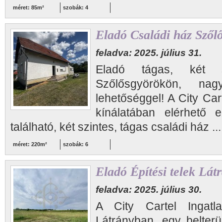
méret: 85m²
szobák: 4
Eladó Családi ház Szől
feladva: 2025. július 31.
Eladó tágas, két s
Szőlősgyörökön, na
lehetőséggel! A City Car
kínálatában elérhető
található, két szintes, tágas családi ház ..
méret: 220m²
szobák: 6
Eladó Építési telek Lát
feladva: 2025. július 30.
A City Cartel Ingatla
Látrányban, egy belterü