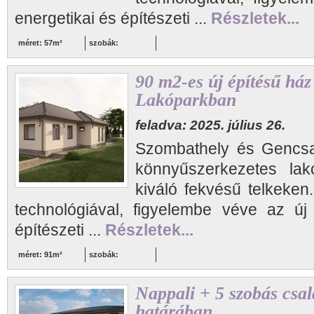
energetikai és építészeti ...
Részletek...
méret: 57m²
szobák:
90 m2-es új építésű ház
Lakóparkban
feladva: 2025. július 26.
Szombathely és Gencsap
könnyűszerkezetes lakó
kiváló fekvésű telkeken
technológiával, figyelembe véve az új
építészeti ...
Részletek...
méret: 91m²
szobák:
Nappali + 5 szobás csa
határában