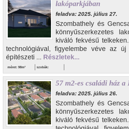
lakóparkjában
feladva: 2025. július 27.
Szombathely és Gencsap
könnyűszerkezetes lakó
kiváló fekvésű telkeken
technológiával, figyelembe véve az új
építészeti ...
Részletek...
méret: 98m²
szobák:
57 m2-es családi ház a
feladva: 2025. július 26.
Szombathely és Gencsap
könnyűszerkezetes lakó
kiváló fekvésű telkeken
technológiával, figyel