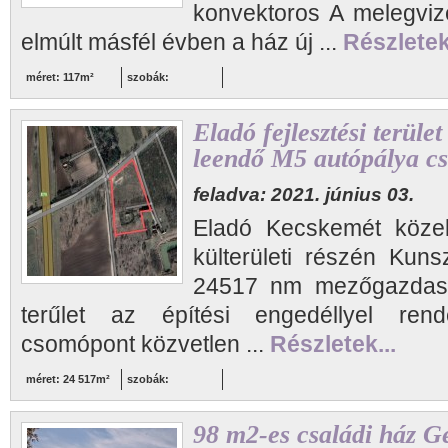
konvektoros A melegvizet
elmúlt másfél évben a ház új ...
Részletek.
méret: 117m²
szobák:
Eladó fejlesztési terül
leendő M5 autópálya c
feladva: 2021. június 03.
Eladó Kecskemét közel
külterületi részén Kun
24517 nm mezőgazdasági
terűlet az építési engedéllyel ren
csomópont közvetlen ...
Részletek...
méret: 24 517m²
szobák:
98 m2-es családi ház G