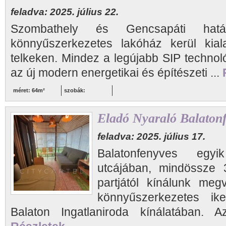
feladva: 2025. július 22.
Szombathely és Gencsapáti h
könnyűszerkezetes lakóház kerül kiala
telkeken. Mindez a legújabb SIP technol
az új modern energetikai és építészeti ...
méret: 64m²
szobák:
Eladó Nyaraló Balaton
feladva: 2025. július 17.
Balatonfenyves egy
utcájában, mindössze 
partjától kínálunk megv
könnyűszerkezetes ik
Balaton Ingatlaniroda kínálatában. A