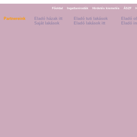
Főoldal
Ingatlanirodák
Hirdetés kiemelés
ÁSZF
Partnereink
Eladó házak itt
Eladó tuti lakások
Eladó o
Saját lakások
Eladó lakások itt
Eladó in