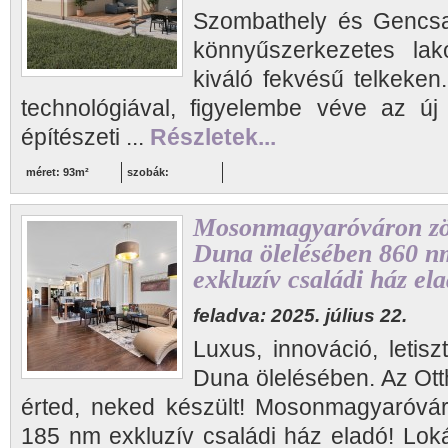
Szombathely és Gencsap
könnyűszerkezetes lakó
kiváló fekvésű telkeken
technológiával, figyelembe véve az új
építészeti ...
Részletek...
méret: 93m²
szobák:
Mosonmagyaróváron zö
Duna ölelésében 860 n
exkluzív családi ház el
feladva: 2025. július 22.
Luxus, innováció, letis
Duna ölelésében. Az Ott
érted, neked készült! Mosonmagyaróvá
185 nm exkluzív családi ház eladó! Loká