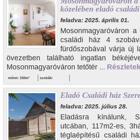
Mosonmagyaróváron a
közelében eladó családi
feladva: 2025. április 01.
Mosonmagyaróváron a 
családi ház 4 szobáv
fürdőszobával várja új la
övezetben található ingatlan békéjéve
Mosonmagyaróváron tetőtér ...
Részletek.
méret: 150m²
szobák:
Eladó Családi ház Szer
feladva: 2025. július 28.
Eladásra kínálunk, 
utcában, 117m2-es, 3hál
téglaépítésű családi há