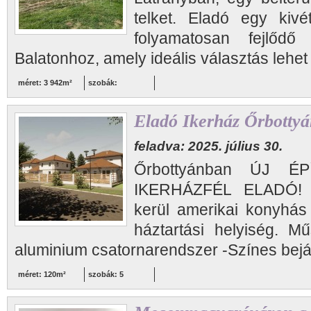
telket. Eladó egy kivé
folyamatosan fejlődő
Balatonhoz, amely ideális választás lehet 
méret: 3 942m²
szobák:
Eladó Ikerház Őrbotty
feladva: 2025. július 30.
Őrbottyánban ÚJ ÉP
IKERHÁZFÉL ELADÓ! A
kerül amerikai konyhás
háztartási helyiség. Mű
aluminium csatornarendszer -Színes bejár
méret: 120m²
szobák: 5