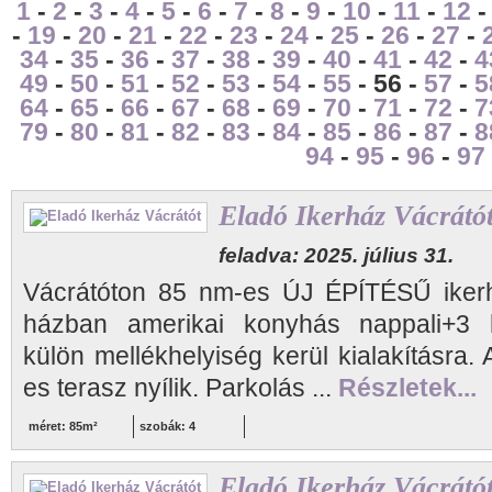
1
-
2
-
3
-
4
-
5
-
6
-
7
-
8
-
9
-
10
-
11
-
12
-
19
-
20
-
21
-
22
-
23
-
24
-
25
-
26
-
27
-
34
-
35
-
36
-
37
-
38
-
39
-
40
-
41
-
42
-
4
49
-
50
-
51
-
52
-
53
-
54
-
55
- 56 -
57
-
5
64
-
65
-
66
-
67
-
68
-
69
-
70
-
71
-
72
-
7
79
-
80
-
81
-
82
-
83
-
84
-
85
-
86
-
87
-
8
94
-
95
-
96
-
97
Eladó Ikerház Vácrátó
feladva: 2025. július 31.
Vácrátóton 85 nm-es ÚJ ÉPÍTÉSŰ ikerhá
házban amerikai konyhás nappali+3 h
külön mellékhelyiség kerül kialakításra.
es terasz nyílik. Parkolás ...
Részletek...
méret: 85m²
szobák: 4
Eladó Ikerház Vácrátó