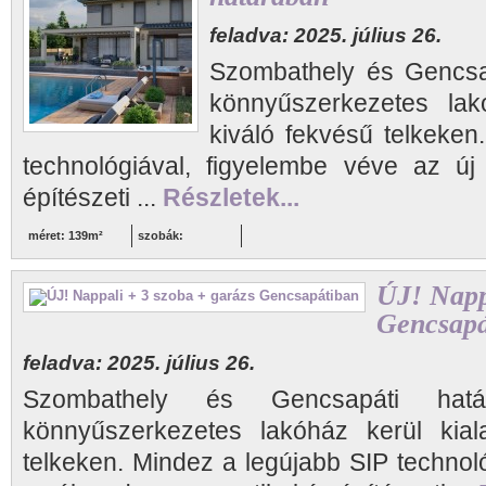
feladva: 2025. július 26.
Szombathely és Gencsap
könnyűszerkezetes lakó
kiváló fekvésű telkeken
technológiával, figyelembe véve az új
építészeti ...
Részletek...
méret: 139m²
szobák:
ÚJ! Napp
Gencsapá
feladva: 2025. július 26.
Szombathely és Gencsapáti h
könnyűszerkezetes lakóház kerül kiala
telkeken. Mindez a legújabb SIP technol