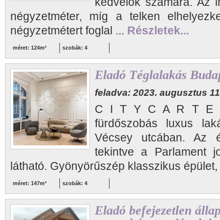
kedvelők számára. Az in
négyzetméter, míg a telken elhelyez
négyzetmétert foglal ...
Részletek...
méret: 124m²
szobák: 4
Eladó Téglalakás Budape
feladva: 2023. augusztus 11
C I T Y C A R T E L
fürdőszobás luxus lak
Vécsey utcában. Az ép
tekintve a Parlament 
látható. Gyönyörűszép klasszikus épület, k
méret: 147m²
szobák: 4
Eladó befejezetlen álla