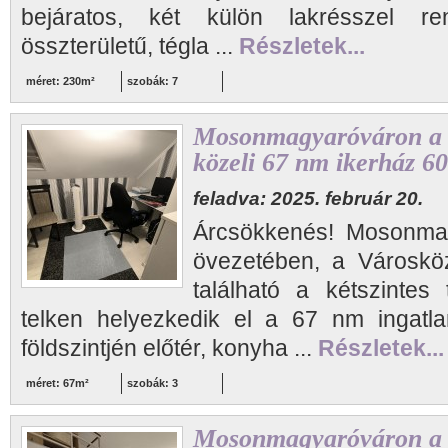
bejáratos, két külön lakrésszel r
összterületű, tégla ...
Részletek...
méret: 230m²
szobák: 7
Mosonmagyaróváron a 
közeli 67 nm ikerház 6
feladva: 2025. február 20.
Árcsökkenés! Mosonmag
övezetében, a Városköz
található a kétszintes
telken helyezkedik el a 67 nm ingatla
földszintjén előtér, konyha ...
Részletek...
méret: 67m²
szobák: 3
Mosonmagyaróváron a V