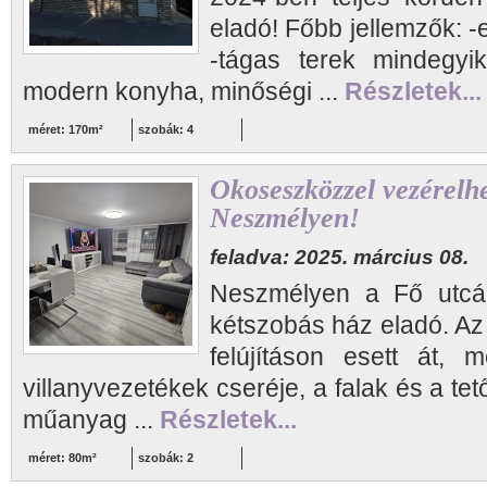
eladó! Főbb jellemzők: -eg
-tágas terek mindegyik
modern konyha, minőségi ...
Részletek...
méret: 170m²
szobák: 4
Okoseszközzel vezérelhet
Neszmélyen!
feladva: 2025. március 08.
Neszmélyen a Fő utcába
kétszobás ház eladó. Az 
felújításon esett át, 
villanyvezetékek cseréje, a falak és a tető
műanyag ...
Részletek...
méret: 80m²
szobák: 2