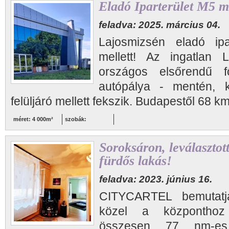
Eladó Iparterület M5 me
feladva: 2025. március 04.
Lajosmizsén eladó ipa
mellett! Az ingatlan L
országos elsőrendű 
autópálya - mentén, k
felüljáró mellett fekszik. Budapestől 68 km,
méret: 4 000m²
szobák:
Soroksáron, leválasztott
fürdős lakás!
feladva: 2023. június 16.
CITYCARTEL bemutatja
közel a központhoz
összesen 77 nm-es,