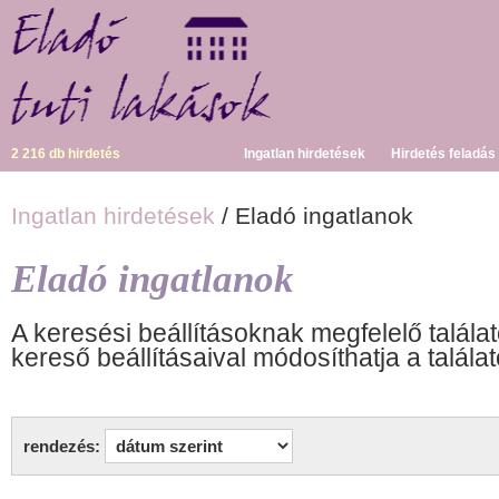
2 216 db hirdetés
Ingatlan hirdetések
Hirdetés feladás
Ingatlan hirdetések
/ Eladó ingatlanok
Eladó ingatlanok
A keresési beállításoknak megfelelő találat
kereső beállításaival módosíthatja a találat
rendezés: