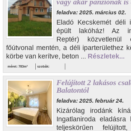
vagy akár panziónak is
feladva: 2025. március 02.
Eladó Kecskemét déli i
épült lakóház! Az in
Reptér) közvetlenül
főútvonal mentén, a déli iparterülethez k
körbe van kerítve, beton ...
Részletek...
méret: 783m²
szobák:
Felújított 2 lakásos csa
Balatontól
feladva: 2025. február 24.
Kizárólag irodánk kíná
Ingatlaniroda eladásra 
teljeskörűen felújíto