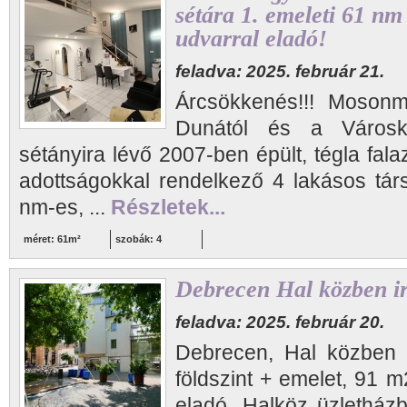
sétára 1. emeleti 61 nm
udvarral eladó!
feladva: 2025. február 21.
Árcsökkenés!!! Moson
Dunától és a Városk
sétányira lévő 2007-ben épült, tégla fal
adottságokkal rendelkező 4 lakásos tá
nm-es, ...
Részletek...
méret: 61m²
szobák: 4
Debrecen Hal közben i
feladva: 2025. február 20.
Debrecen, Hal közben ta
földszint + emelet, 91 m
eladó. Halköz üzletház