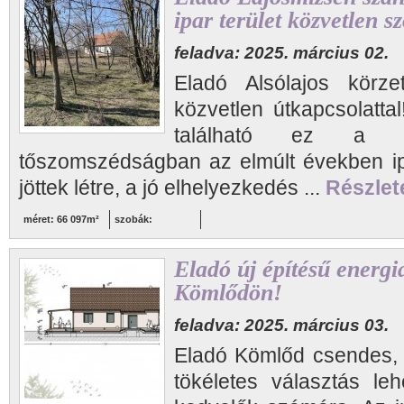
ipar terület közvetlen 
feladva: 2025. március 02.
Eladó Alsólajos körz
közvetlen útkapcsolatta
található ez a fö
tőszomszédságban az elmúlt években ip
jöttek létre, a jó elhelyezkedés ...
Részlete
méret: 66 097m²
szobák:
Eladó új építésű energi
Kömlődön!
feladva: 2025. március 03.
Eladó Kömlőd csendes, 
tökéletes választás leh