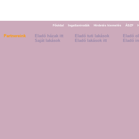
Főoldal
Ingatlanirodák
Hirdetés kiemelés
ÁSZF
Partnereink
Eladó házak itt
Eladó tuti lakások
Eladó o
Saját lakások
Eladó lakások itt
Eladó in