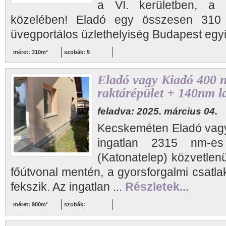
a VI. kerületben, a 
közelében! Eladó egy összesen 310 
üvegportálos üzlethelyiség Budapest egyi
méret: 310m²
szobák: 5
Eladó vagy Kiadó 400 n
raktárépület + 140nm l
feladva: 2025. március 04.
Kecskeméten Eladó vagy
ingatlan 2315 nm-es
(Katonatelep) közvetle
főútvonal mentén, a gyorsforgalmi csatla
fekszik. Az ingatlan ...
Részletek...
méret: 900m²
szobák: