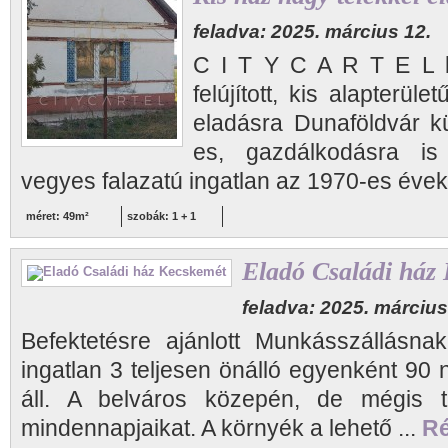
feladva: 2025. március 12.
C I T Y C A R T E L b
felújított, kis alapterül
eladásra Dunaföldvár kü
es, gazdálkodásra is 
vegyes falazatú ingatlan az 1970-es évek
méret: 49m²
szobák: 1 + 1
Eladó Családi ház
feladva: 2025. március
Befektetésre ajánlott Munkásszállásnak
ingatlan 3 teljesen önálló egyenként 90
áll. A belváros közepén, de mégis te
mindennapjaikat. A környék a lehető ...
Ré