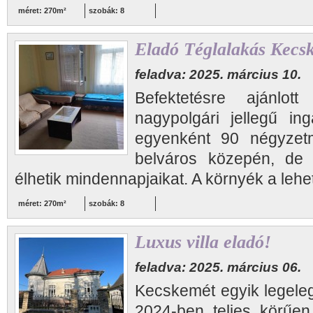
méret: 270m²
szobák: 8
Eladó Téglalakás Kecs
feladva: 2025. március 10.
Befektetésre ajánlot
nagypolgári jellegű ing
egyenként 90 négyzetm
belváros közepén, de 
élhetik mindennapjaikat. A környék a lehet
méret: 270m²
szobák: 8
Luxus villa eladó!
feladva: 2025. március 06.
Kecskemét egyik legele
2024-ben teljes körűen f