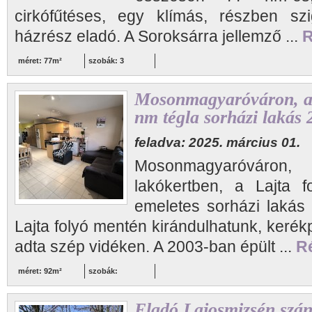
cirkófűtéses, egy klímás, részben szi
házrész eladó. A Soroksárra jellemző ...
R
méret: 77m²
szobák: 3
Mosonmagyaróváron, a 
nm tégla sorházi lakás 
feladva: 2025. március 01.
Mosonmagyaróváron
lakókertben, a Lajta 
emeletes sorházi lakás
Lajta folyó mentén kirándulhatunk, keré
adta szép vidéken. A 2003-ban épült ...
Ré
méret: 92m²
szobák:
Eladó Lajosmizsén szánt