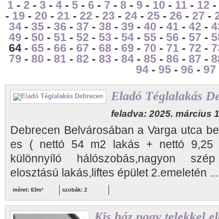
1
-
2
-
3
-
4
-
5
-
6
-
7
-
8
-
9
-
10
-
11
-
12
-
19
-
20
-
21
-
22
-
23
-
24
-
25
-
26
-
27
-
34
-
35
-
36
-
37
-
38
-
39
-
40
-
41
-
42
-
4
49
-
50
-
51
-
52
-
53
-
54
-
55
-
56
-
57
-
5
64 -
65
-
66
-
67
-
68
-
69
-
70
-
71
-
72
-
7
79
-
80
-
81
-
82
-
83
-
84
-
85
-
86
-
87
-
8
94
-
95
-
96
-
97
Eladó Téglalakás D
feladva: 2025. március 1
Debrecen Belvárosában a Varga utca bel
es ( nettó 54 m2 lakás + nettó 9,25 
különnyíló hálószobás,nagyon szép á
elosztású lakás,liftes épület 2.emeletén ..
méret: 63m²
szobák: 2
Kis ház nagy telekkel 