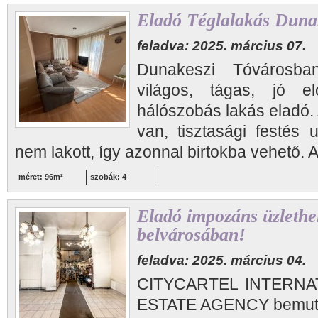
Eladó Téglalakás Duna
feladva: 2025. március 07.
Dunakeszi Tóvárosba
világos, tágas, jó e
hálószobás lakás eladó. 
van, tisztasági festés u
nem lakott, így azonnal birtokba vehető. A
méret: 96m²
szobák: 4
Eladó impozáns üzlethe
belvárosában!
feladva: 2025. március 04.
CITYCARTEL INTERNA
ESTATE AGENCY bemutatj