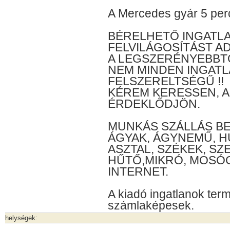
A Mercedes gyár 5 perc
BÉRELHETŐ INGATL
FELVILÁGOSÍTÁST AD
A LEGSZERÉNYEBBTŐ
NEM MINDEN INGAT
FELSZERELTSÉGŰ !!
KÉREM KERESSEN, 
ÉRDEKLŐDJÖN.
MUNKÁS SZÁLLÁS BE
ÁGYAK, ÁGYNEMŰ, H
ASZTAL, SZÉKEK, S
HŰTŐ,MIKRÓ, MOSÓGÉ
INTERNET.
A kiadó ingatlanok te
számlaképesek.
helységek: