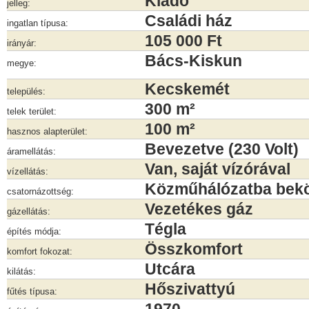
Kiadó
jelleg:
Családi ház
ingatlan típusa:
105 000 Ft
irányár:
Bács-Kiskun
megye:
Kecskemét
település:
300 m²
telek terület:
100 m²
hasznos alapterület:
Bevezetve (230 Volt)
áramellátás:
Van, saját vízórával
vízellátás:
Közműhálózatba bek
csatornázottség:
Vezetékes gáz
gázellátás:
Tégla
építés módja:
Összkomfort
komfort fokozat:
Utcára
kilátás:
Hőszivattyú
fűtés típusa: