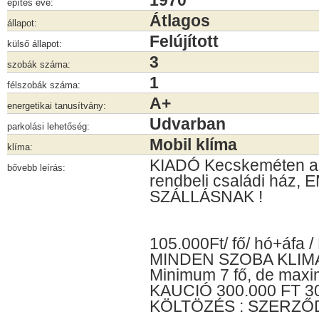
1970
építés éve:
Átlagos
állapot:
Felújított
külső állapot:
3
szobák száma:
1
félszobák száma:
A+
energetikai tanusítvány:
Udvarban
parkolási lehetőség:
Mobil klíma
klíma:
KIADÓ Kecskeméten a 
bővebb leírás:
rendbeli családi ház
SZÁLLÁSNAK !
105.000Ft/ fő/ hó+áfa
MINDEN SZOBA KLIMA
Minimum 7 fő, de maxi
KAUCIÓ 300.000 FT 30
KÖLTÖZÉS : SZERZŐ