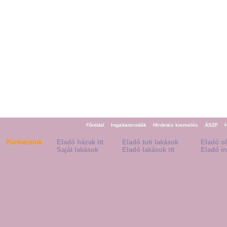
Főoldal
Ingatlanirodák
Hirdetés kiemelés
ÁSZF
Partnereink
Eladó házak itt
Eladó tuti lakások
Eladó o
Saját lakások
Eladó lakások itt
Eladó in