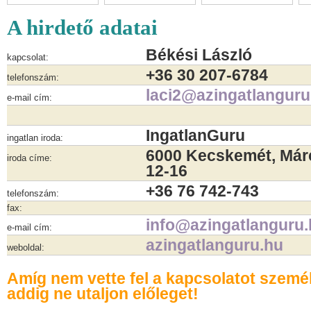
A hirdető adatai
Békési László
kapcsolat:
+36 30 207-6784
telefonszám:
laci2@azingatlanguru
e-mail cím:
IngatlanGuru
ingatlan iroda:
6000 Kecskemét, Márc
iroda címe:
12-16
+36 76 742-743
telefonszám:
fax:
info@azingatlanguru
e-mail cím:
azingatlanguru.hu
weboldal:
Amíg nem vette fel a kapcsolatot szemé
addig ne utaljon előleget!