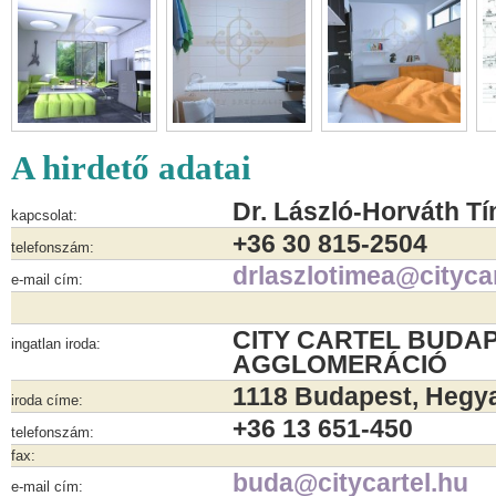
A hirdető adatai
Dr. László-Horváth T
kapcsolat:
+36 30 815-2504
telefonszám:
drlaszlotimea@citycar
e-mail cím:
CITY CARTEL BUDAP
ingatlan iroda:
AGGLOMERÁCIÓ
1118 Budapest, Hegyal
iroda címe:
+36 13 651-450
telefonszám:
fax:
buda@citycartel.hu
e-mail cím: