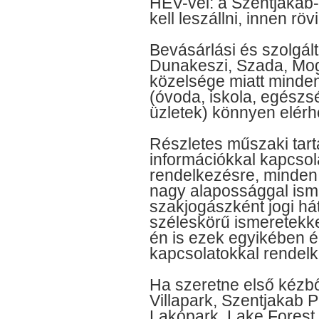
HÉV-vel: a Szentjakab
kell leszállni, innen röv
Bevásárlási és szolgált
Dunakeszi, Szada, Mog
közelsége miatt minden
(óvoda, iskola, egészs
üzletek) könnyen elérh
Részletes műszaki tar
információkkal kapcsol
rendelkezésre, minden 
nagy alapossággal isme
szakjogászként jogi há
széleskörű ismeretekke
én is ezek egyikében é
kapcsolatokkal rendelk
Ha szeretne első kézbő
Villapark, Szentjakab P
Lakópark, Lake Forest V