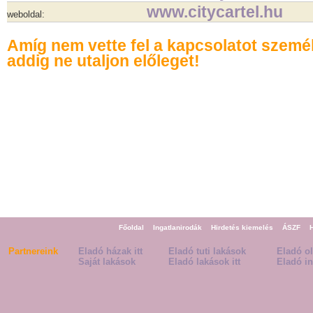
www.citycartel.hu
weboldal:
Amíg nem vette fel a kapcsolatot szemé
addig ne utaljon előleget!
Főoldal
Ingatlanirodák
Hirdetés kiemelés
ÁSZF
Partnereink
Eladó házak itt
Eladó tuti lakások
Eladó o
Saját lakások
Eladó lakások itt
Eladó in