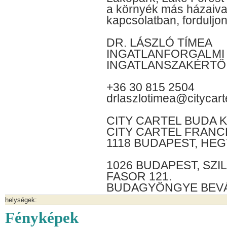
a környék más házaival
kapcsolatban, fordulj
DR. LÁSZLÓ TÍMEA
INGATLANFORGALMI 
INGATLANSZAKÉRTŐ
+36 30 815 2504
drlaszlotimea@citycart
CITY CARTEL BUDA K
CITY CARTEL FRANC
1118 BUDAPEST, HEG
1026 BUDAPEST, SZI
FASOR 121.
BUDAGYÖNGYE BEV
helységek:
Fényképek