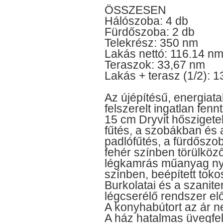
ÖSSZESEN
Hálószoba: 4 db
Fürdőszoba: 2 db
Telekrész: 350 nm
Lakás nettó: 116.14 n
Teraszok: 33,67 nm
Lakás + terasz (1/2): 
Az újépítésű, energia
felszerelt ingatlan fen
15 cm Dryvit hőszigete
fűtés, a szobákban és 
padlófűtés, a fürdőszo
fehér színben törülköző
légkamrás műanyag ny
színben, beépített toko
Burkolatai és a szanit
légcserélő rendszer el
A konyhabútort az ár n
A ház hatalmas üvegfel