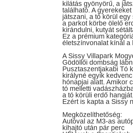
kilátás gyönyörű, a ját
található. A gyerekeket
játszani, a tó körül egy
a parkot körbe ölelő e
kirándulni, kutyát sétált
Ez a prémium kategóriá
életszínvonalat kínál a
A Sissy Villapark Mogy
Gödöllői dombság lábná
Pusztaszentjakabi Tó k
királyné egyik kedvenc 
hónapjai alatt. Amikor c
tó melletti vadászházba
a tó körüli erdő hangját,
Ezért is kapta a Sissy n
Megközelíthetőség:
Autóval az M3-as autó
kihajtó után pár perc