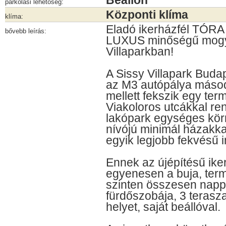
Beállón
parkolási lehetőség:
Központi klíma
klíma:
Eladó ikerházfél TÓRA
bővebb leírás:
LUXUS minőségű mogy
Villaparkban!
A Sissy Villapark Buda
az M3 autópálya másodi
mellett fekszik egy ter
Viakoloros utcákkal r
lakópark egységes körn
nívójú minimál házakka
egyik legjobb fekvésű i
Ennek az újépítésű ike
egyenesen a buja, termé
szinten összesen nappa
fürdőszobája, 3 terasza
helyet, saját beállóval.