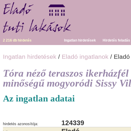
2 216 db hirdetés
Ingatlan hirdetések
Hirdetés feladás
Ingatlan hirdetések
/
Eladó ingatlanok
/ Eladó
Tóra néző teraszos ikerházf
minőségű mogyoródi Sissy Vi
Az ingatlan adatai
124339
hirdetés azonosítója: