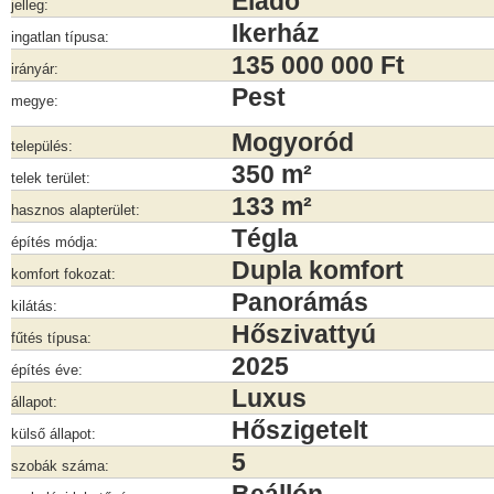
Eladó
jelleg:
Ikerház
ingatlan típusa:
135 000 000 Ft
irányár:
Pest
megye:
Mogyoród
település:
350 m²
telek terület:
133 m²
hasznos alapterület:
Tégla
építés módja:
Dupla komfort
komfort fokozat:
Panorámás
kilátás:
Hőszivattyú
fűtés típusa:
2025
építés éve:
Luxus
állapot:
Hőszigetelt
külső állapot:
5
szobák száma: