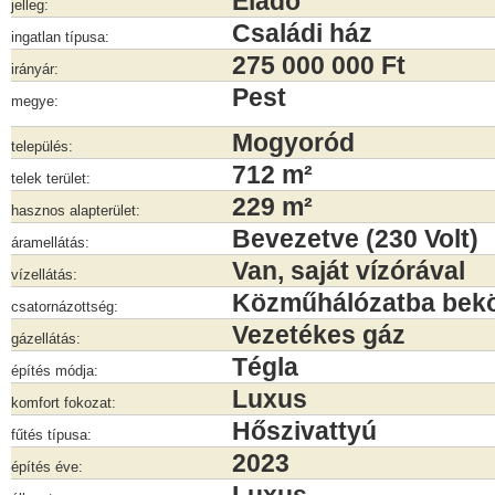
Eladó
jelleg:
Családi ház
ingatlan típusa:
275 000 000 Ft
irányár:
Pest
megye:
Mogyoród
település:
712 m²
telek terület:
229 m²
hasznos alapterület:
Bevezetve (230 Volt)
áramellátás:
Van, saját vízórával
vízellátás:
Közműhálózatba bek
csatornázottség:
Vezetékes gáz
gázellátás:
Tégla
építés módja:
Luxus
komfort fokozat:
Hőszivattyú
fűtés típusa:
2023
építés éve: