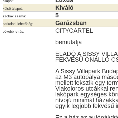
Luxus
állapot:
Kiváló
külső állapot:
5
szobák száma:
Garázsban
parkolási lehetőség:
CITYCARTEL
bővebb leírás:
bemutatja:
ELADÓ A SISSY VILL
FEKVÉSŰ ÖNÁLLÓ CS
A Sissy Villapark Buda
az M3 autópálya másodi
mellett fekszik egy ter
Viakoloros utcákkal r
lakópark egységes körn
nívójú minimál házakka
egyik legjobb fekvésű i
Ez a ház az autópályá