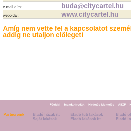
buda@citycartel.hu
e-mail cím:
www.citycartel.hu
weboldal:
Amíg nem vette fel a kapcsolatot szemé
addig ne utaljon előleget!
Főoldal
Ingatlanirodák
Hirdetés kiemelés
ÁSZF
Partnereink
Eladó házak itt
Eladó tuti lakások
Eladó o
Saját lakások
Eladó lakások itt
Eladó in