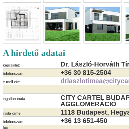
A hirdető adatai
Dr. László-Horváth T
kapcsolat:
+36 30 815-2504
telefonszám:
drlaszlotimea@citycar
e-mail cím:
CITY CARTEL BUDAP
ingatlan iroda:
AGGLOMERÁCIÓ
1118 Budapest, Hegyal
iroda címe:
+36 13 651-450
telefonszám:
fax: