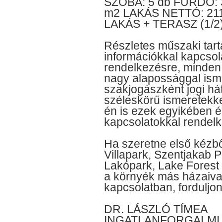
SZOBA: 5 db FÜRDŐ: 
m2 LAKÁS NETTÓ: 21
LAKÁS + TERASZ (1/2)
Részletes műszaki tar
információkkal kapcsol
rendelkezésre, minden 
nagy alapossággal isme
szakjogászként jogi há
széleskörű ismeretekk
én is ezek egyikében é
kapcsolatokkal rendelk
Ha szeretne első kézbő
Villapark, Szentjakab P
Lakópark, Lake Forest V
a környék más házaival
kapcsolatban, fordulj
DR. LÁSZLÓ TÍMEA
INGATLANFORGALMI