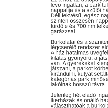
lévő ingatlan, a park tú
nappalija és a szülői h
Déli fekvésű, egész na
szinten összesen nappa
fürdője és 700 nm telke
garázzsal.
Burkolatai és a szanit
légcserélő rendszer el
A ház hatalmas üvegfel
kilátás gyönyörű, a ját
van. A gyerekeket kien
játszani, a parkot kör
kirándulni, kutyát sétál
kategóriás park minőség
lakóinak hosszú távra.
Jelenleg hét eladó ingat
ikerházak és önálló há
választhatóak a burko