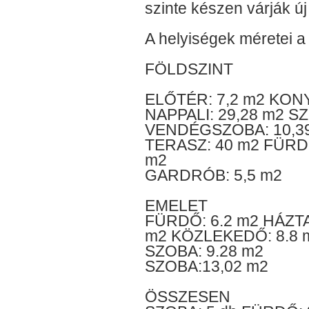
szinte készen várják új
A helyiségek méretei a
FÖLDSZINT
ELŐTÉR: 7,2 m2 KONY
NAPPALI: 29,28 m2 S
VENDÉGSZOBA: 10,39
TERASZ: 40 m2 FÜRDŐ
m2
GARDRÓB: 5,5 m2
EMELET
FÜRDŐ: 6.2 m2 HÁZT
m2 KÖZLEKEDŐ: 8.8 
SZOBA: 9.28 m2
SZOBA:13,02 m2
ÖSSZESEN