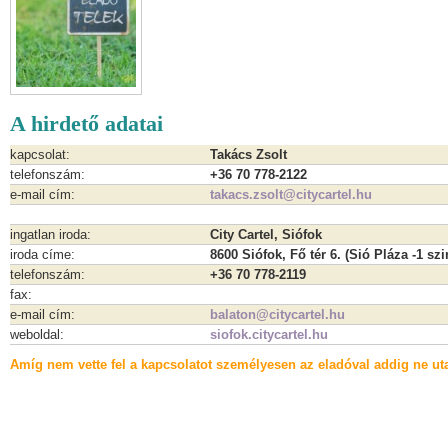
A hirdető adatai
kapcsolat:
Takács Zsolt
telefonszám:
+36 70 778-2122
e-mail cím:
takacs.zsolt@citycartel.hu
ingatlan iroda:
City Cartel, Siófok
iroda címe:
8600 Siófok, Fő tér 6. (Sió Pláza -1 szi
telefonszám:
+36 70 778-2119
fax:
e-mail cím:
balaton@citycartel.hu
weboldal:
siofok.citycartel.hu
Amíg nem vette fel a kapcsolatot személyesen az eladóval addig ne uta