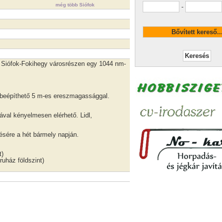
még több Siófok
-
ál Siófok-Fokihegy városrészen egy 1044 nm-
 beépíthető 5 m-es ereszmagassággal.
ával kényelmesen elérhető. Lidl,
ésére a hét bármely napján.
t)
uház földszint)