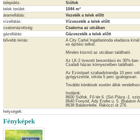
település:
Siófok
telek terület:
1044 m²
áramellátás:
Vezeték a telek előtt
vízellátás:
Vízvezeték a telek előtt
csatornázottség:
Csatorna az utcában
gázellátás:
Gázvezeték a telek előtt
bővebb leírás:
A City Cartel Ingatlaniroda eladásra kín
es építési telket.
Minden közmű az utcában található.
Az LK-2 övezeti besorolású és 30%-ban
Családi házas környezetben található .
Az Ezüstpart szabadstrandja 10 perc sét
gyógyszertár, iskola 5 perc gyalogosan.
További kérdések esetén állok rendelkez
Irodáink:
8600 Siófok, Fő tér 6. (Sió Pláza -1. szin
8640 Fonyód, Ady Endre u. 5. (Balaton Ár
8638 Balatonlelle, Rákóczi út 276.
helységek:
Fényképek