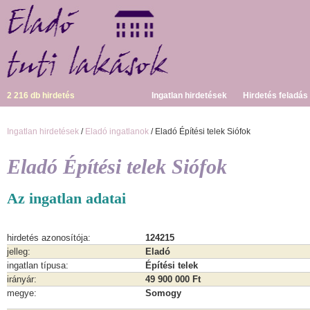
2 216 db hirdetés
Ingatlan hirdetések
Hirdetés feladás
Ingatlan hirdetések
/
Eladó ingatlanok
/ Eladó Építési telek Siófok
Eladó Építési telek Siófok
Az ingatlan adatai
hirdetés azonosítója:
124215
jelleg:
Eladó
ingatlan típusa:
Építési telek
irányár:
49 900 000 Ft
megye:
Somogy