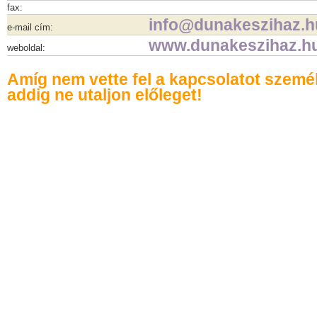
fax:
info@dunakeszihaz.h
e-mail cím:
www.dunakeszihaz.h
weboldal:
Amíg nem vette fel a kapcsolatot szemé
addig ne utaljon előleget!