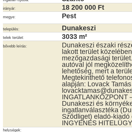
18 200 000 Ft
irányár:
Pest
megye:
Dunakeszi
település:
3033 m²
telek terület:
Dunakeszi északi részé
bővebb leírás:
lakott terület közeléb
mezőgazdasági terület
autóval jól megközelíth
lehetőség, mert a terület
Megtekinthető telefono
alapján: Lovack Tamás
lovacktamas@dunake
INGATLANKÖZPONT – 
Dunakeszi és környék
ingatlanválasztéka (Du
Sződliget) eladó-kiadó 
INGYENES HITELÜGY
helységek: