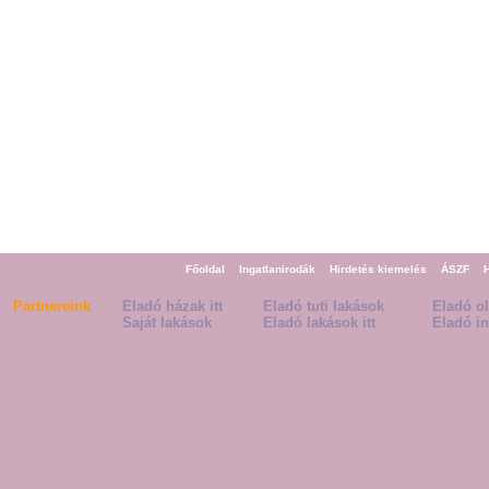
Főoldal
Ingatlanirodák
Hirdetés kiemelés
ÁSZF
Partnereink
Eladó házak itt
Eladó tuti lakások
Eladó o
Saját lakások
Eladó lakások itt
Eladó in