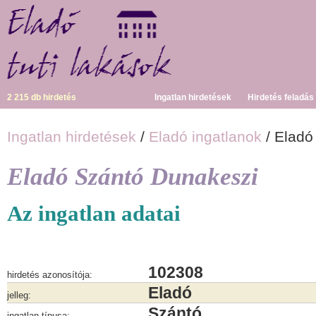
2 215 db hirdetés
Ingatlan hirdetések
Hirdetés feladás
Ingatlan hirdetések
/
Eladó ingatlanok
/ Eladó
Eladó Szántó Dunakeszi
Az ingatlan adatai
102308
hirdetés azonosítója:
Eladó
jelleg:
Szántó
ingatlan típusa: